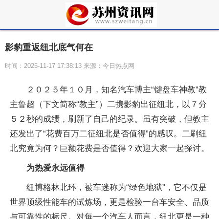
影豹重返纽北底气何在
时间：2025-11-17 17:38:13 来源：今日热点网
２０２５年１０月，知名汽车博主“键盘车神教”教
主鲁超（下文简称“教主”）二携影豹出征纽北，以７分
５２秒的成绩，刷新了自己的纪录。虽有突破，但教主
还发出了“花费百万二征纽北是否值得”的感叹。二刷纽
北究竟为何？巨额花费是否值得？欢迎大家一起探讨。
为热爱永远值得
纽博格林北环，被车迷称为“绿色地狱”，它不仅是
世界顶级
性能车的试炼场，更是检验一
台车安全、品质
与可靠
性的标尺。对每一个汽车人而言，纽北更是一种