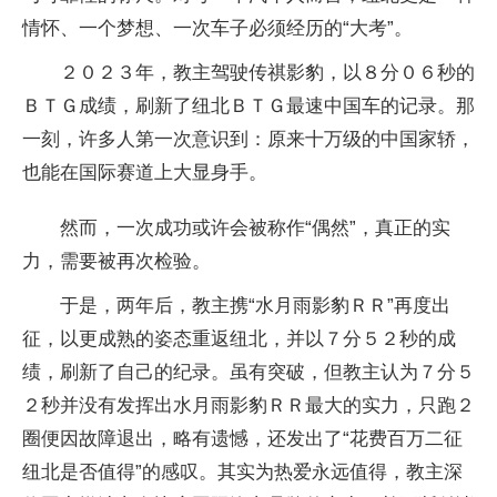
情怀、一个梦想、一次车子必须经历的“大考”。
２０２３年，教主驾驶传祺影豹，以８分０６秒的
ＢＴＧ成绩，刷新了纽北ＢＴＧ最速
中国车的记录。那
一刻，许多人第一次意识到：原来十万级的
中国家轿，
也能在国际赛道上大显身手。
然而，一次成功或许会被称作“偶然”，真正的实
力，需要被再次检验。
于是，两年后，教主携“水月雨影豹ＲＲ”再度出
征，以更成熟的姿态重返纽北，并以７分５２秒的成
绩，刷新了自己的纪录。虽有突破，但教主认为７分５
２秒并没有发挥出水月雨影豹ＲＲ最大的实力，只跑２
圈便因故障退出，略有遗憾，还发出了“花费百万二征
纽北是否值得”的感叹。其实为热爱永远值得，教主深