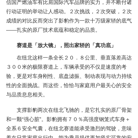
信国产燃油车有比肩国际汽车品牌的实力，并不断付诸
行动证明的举动让人感动。２次挑战，２次突破，２次
成绩的对比反而突出了影豹作为一款十万级家轿的底气
——扎实的原厂技术底蕴和稳定的品质。
赛道是「放大镜」，照出家轿的「真功底」
在纽北这样一条全长２０．８公里、垂直落差高达
３００米的极限赛道上，车辆承受的不仅是速度的考
验，更是对车身刚
性、底盘滤振、制动表现与动力持续
性的全面挑战。而这些，恰恰与家庭用户最关心的安全
与品质息息相关。
支撑影豹两次在纽北飞驰的，是它扎实的原厂骨架
和一颗“强心脏”。影豹拥有７０％高强度钢笼式车身＋
全系６安全气囊，在纽北赛道能承受激烈的驾驶，意味
着在日常家庭出行中，能为乘员提供更加坚实可靠的安