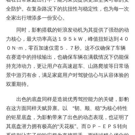
全防护。在复杂路况下的抗扭
性与稳定
性，也为每一次
全家出行增添多一份安心。
同时，影豹搭载的钜浪发动机为其提供了强劲的动
力核心，最大功率高达１９５ｋＷ，峰值扭矩达到４０
０Ｎ·ｍ，零百加速仅需５．７秒。这不仅确保了车辆
在赛道中的持续输出，也确保车辆在满载情况下仍能保
持充沛动力，更让用户在高速超车、山路爬坡等日常场
景中游刃有余，满足家庭用户对驾驶信心与从容体验的
双重期待。
出色的底盘同样是造就优秀驾控能力的关键，影豹
在这方面同样天赋异禀。以 “韧、顺、稳”为核心特
性
的钜星底盘，为影豹带来了出色的动态表现，也证明了
其底盘潜力拥有极高的“天花板”。而ＤＰ－ＥＰＳ转向