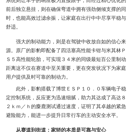
系统则让车子的响应极为直接跟手，而经过精心优化的
前后
独立悬挂，则在确保弯道中拥有强劲侧倾支撑的同
时，也能高效过滤余振，让家庭在出行中中尽享
平稳与
舒适。
强大的制动能力，则是在驾驶中收放自如的信心来
源。原厂的影豹即配备了四活塞高
性能卡钳与米其林Ｐ
Ｓ５高
性能轮胎，可实现３４米的同级最短百公里制动
距离这不仅在赛道中至关
重要，更在突发状况下为家庭
用户提供及时可靠的制动力。
此外，影豹搭载了博世ＥＳＰ１０．０车辆电子稳
定控制系统，反应更为迅速细腻，助力其达成了高达８
２ｋｍ／ｈ的麋鹿测试通过速度，证明了其卓越的紧急
避险能力，能进一步提升日常行车的主动安全水
平。
从赛道到街道：家轿的本质是可靠与安心