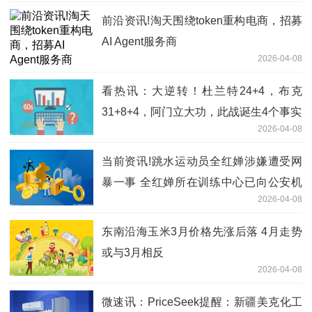
前沿资讯!淘天围绕token重构电商，招募
AI Agent服务商
2026-04-08
看热讯：大逆转！杜兰特24+4，布克
31+8+4，阿门立大功，此战诞生4个事实
2026-04-08
当前资讯!跳水运动员全红婵涉嫌遭受网
暴一事 全红婵所在训练中心已向公安机
2026-04-08
关报警
东南沿海玉米3月价格先涨后落 4月走势
或与3月相反
2026-04-08
微速讯：PriceSeek提醒：新疆美克化工