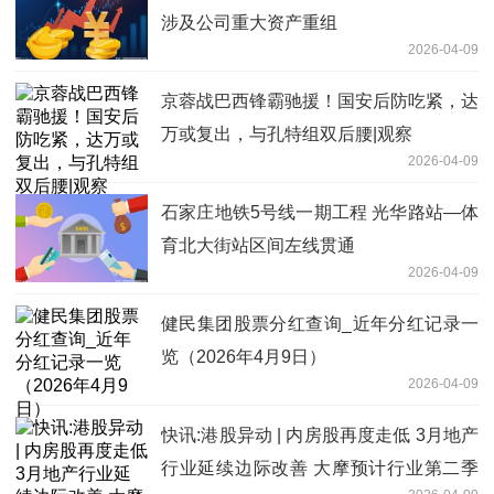
涉及公司重大资产重组
2026-04-09
京蓉战巴西锋霸驰援！国安后防吃紧，达
万或复出，与孔特组双后腰|观察
2026-04-09
石家庄地铁5号线一期工程 光华路站—体
育北大街站区间左线贯通
2026-04-09
健民集团股票分红查询_近年分红记录一
览（2026年4月9日）
2026-04-09
快讯:港股异动 | 内房股再度走低 3月地产
行业延续边际改善 大摩预计行业第二季