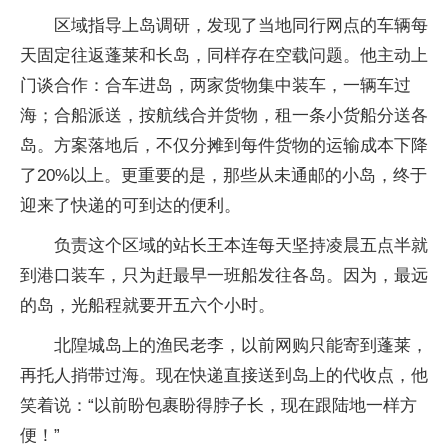
区域指导上岛调研，发现了当地同行网点的车辆每
天固定往返蓬莱和长岛，同样存在空载问题。他主动上
门谈合作：合车进岛，两家货物集中装车，一辆车过
海；合船派送，按航线合并货物，租一条小货船分送各
岛。方案落地后，不仅分摊到每件货物的运输成本下降
了20%以上。更重要的是，那些从未通邮的小岛，终于
迎来了快递的可到达的便利。
负责这个区域的站长王本连每天坚持凌晨五点半就
到港口装车，只为赶最早一班船发往各岛。因为，最远
的岛，光船程就要开五六个小时。
北隍城岛上的渔民老李，以前网购只能寄到蓬莱，
再托人捎带过海。现在快递直接送到岛上的代收点，他
笑着说：“以前盼包裹盼得脖子长，现在跟陆地一样方
便！”