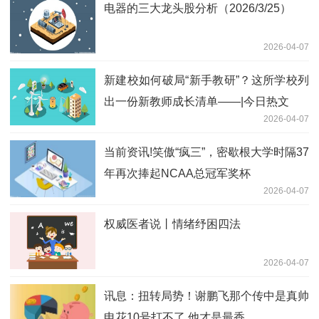
电器的三大龙头股分析（2026/3/25）
2026-04-07
新建校如何破局“新手教研”？这所学校列
出一份新教师成长清单——|今日热文
2026-04-07
当前资讯!笑傲“疯三”，密歇根大学时隔37
年再次捧起NCAA总冠军奖杯
2026-04-07
权威医者说丨情绪纾困四法
2026-04-07
讯息：扭转局势！谢鹏飞那个传中是真帅
申花10号打不了 他才是最香