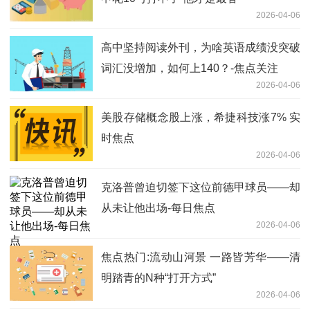
2026-04-06
高中坚持阅读外刊，为啥英语成绩没突破
词汇没增加，如何上140？-焦点关注
2026-04-06
美股存储概念股上涨，希捷科技涨7% 实
时焦点
2026-04-06
克洛普曾迫切签下这位前德甲球员——却
从未让他出场-每日焦点
2026-04-06
焦点热门:流动山河景 一路皆芳华——清
明踏青的N种“打开方式”
2026-04-06