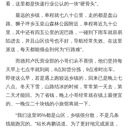
看，这里都是快递行业公认的一块“硬骨头”。
最远的乡镇，单程就七八十公里，走的都是盘山
路。狮子坪乡玉皇山森林公园附近，单程将近九十公
里，其中还有四五公里的泥巴路，一碰到下雨车就容易
陷进去，并且山区信号也不好，导航经常失效。在这里
派送，每天都能领会到何为“行路难”。
而德邦卢氏营业部的小哥们从不畏惧，他们坚持每
天早上七点半就到岗，8点卸货分拣，9点准时出车。
即使这么早，若是遇上跑较远乡镇的，回来已是晚上七
八点。冬天下雪，山路结冰的时候，常常第一天去，第
二天才能回。为了省钱，晚上小哥经常就在镇上最便宜
的、一晚仅二十块钱的小旅馆将就一下。
“我们这里95%都是山区，乡镇很分散，不是几条
线能跑完的。”站长冉鹏说道。为了更好地完成派送，