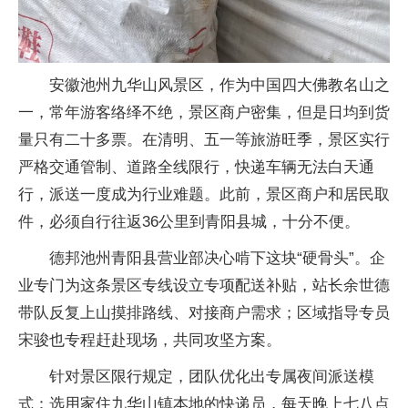
安徽池州九华山风景区，作为中国四大佛教名山之
一，常年游客络绎不绝，景区商户密集，但是日均到货
量只有二十多票。在清明、五一等旅游旺季，景区实行
严格交通管制、道路全线限行，快递车辆无法白天通
行，派送一度成为行业难题。此前，景区商户和居民取
件，必须自行往返36公里到青阳县城，十分不便。
德邦池州青阳县营业部决心啃下这块“硬骨头”。企
业专门为这条景区专线设立专项配送补贴，站长余世德
带队反复上山摸排路线、对接商户需求；区域指导专员
宋骏也专程赶赴现场，共同攻坚方案。
针对景区限行规定，团队优化出专属夜间派送模
式：选用家住九华山镇本地的快递员，每天晚上七八点