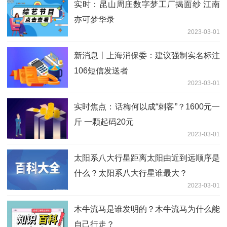
实时：昆山周庄数字梦工厂揭面纱 江南
亦可梦华录
2023-03-01
新消息丨上海消保委：建议强制实名标注
106短信发送者
2023-03-01
实时焦点：话梅何以成“刺客”？1600元一
斤 一颗起码20元
2023-03-01
太阳系八大行星距离太阳由近到远顺序是
什么？太阳系八大行星谁最大？
2023-03-01
木牛流马是谁发明的？木牛流马为什么能
自己行走？