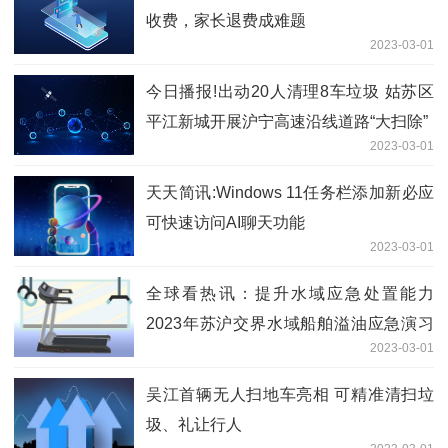
收费，家长退费成难题
2023-03-01
今日播报!出动20人清理8车垃圾 姑苏区
平江新城开展沪宁高速沿线道路“大扫除”
2023-03-01
天天简讯:Windows 11任务栏添加新必应
可快速访问AI聊天功能
2023-03-01
全球看热讯：提升水域应急处置能力
2023年苏沪交界水域船舶溢油应急演习
2023-03-01
举行
吴江首辆无人扫地车亮相 可精准清扫垃
圾、礼让行人