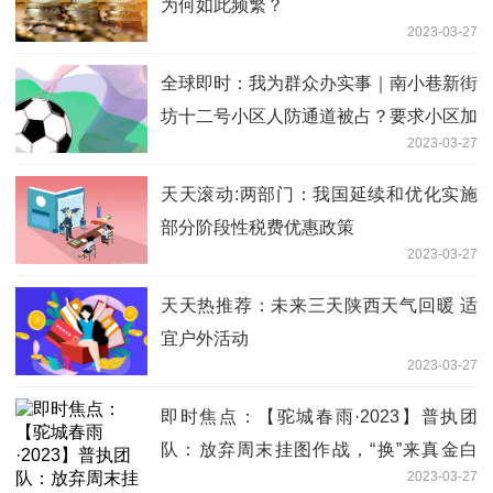
为何如此频繁？
2023-03-27
全球即时：我为群众办实事｜南小巷新街
坊十二号小区人防通道被占？要求小区加
2023-03-27
强管理
天天滚动:两部门：我国延续和优化实施
部分阶段性税费优惠政策
2023-03-27
天天热推荐：未来三天陕西天气回暖 适
宜户外活动
2023-03-27
即时焦点：【驼城春雨·2023】普执团
队：放弃周末挂图作战，“换”来真金白
2023-03-27
银！