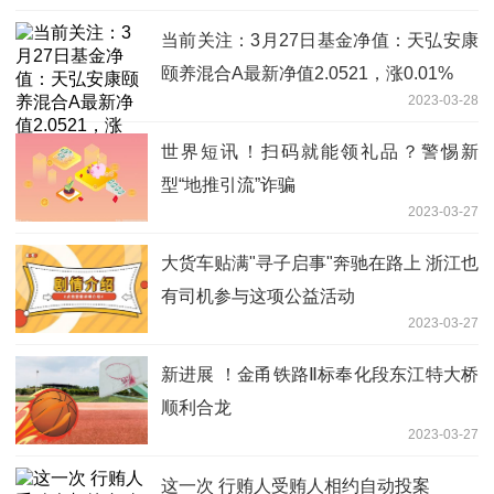
当前关注：3月27日基金净值：天弘安康
颐养混合A最新净值2.0521，涨0.01%
2023-03-28
世界短讯！扫码就能领礼品？警惕新
型“地推引流”诈骗
2023-03-27
大货车贴满"寻子启事"奔驰在路上 浙江也
有司机参与这项公益活动
2023-03-27
新进展 ！金甬铁路Ⅱ标奉化段东江特大桥
顺利合龙
2023-03-27
这一次 行贿人受贿人相约自动投案