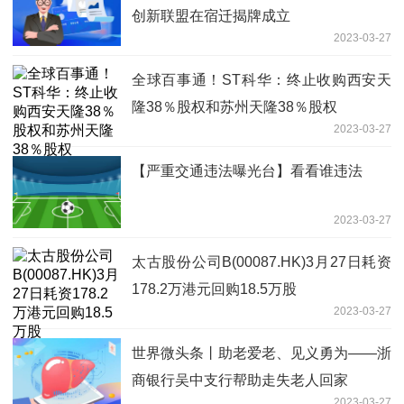
创新联盟在宿迁揭牌成立
2023-03-27
全球百事通！ST科华：终止收购西安天
隆38％股权和苏州天隆38％股权
2023-03-27
【严重交通违法曝光台】看看谁违法
2023-03-27
太古股份公司B(00087.HK)3月27日耗资
178.2万港元回购18.5万股
2023-03-27
世界微头条丨助老爱老、见义勇为——浙
商银行吴中支行帮助走失老人回家
2023-03-27