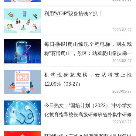
利用“VOIP”设备搞钱？抓！
2023-03-27
每日播报!爬山惊现全程电梯，网友戏
称“赛博爬山”，景区：站着爬山像扶梯一
2023-03-27
样平稳
机构现身龙虎榜，云从科技上涨
12.09%（03-27）
2023-03-27
今日热文：“国培计划（2022）”中小学文
化教育指导校长高级研修班省外集中研修
2023-03-27
在苏州开班