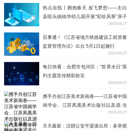
热点在线丨拥抱春天 放飞梦想——太白
县咀头镇锦华幼儿园开展“彩绘风筝”亲子
2023-03-27
实践活动
百事通！《江苏省地方铁路建设工程质量
监督管理办法》出台 5月1日起施行
2023-03-27
每日快看：合肥市包河区：“世界水日“系
列主题宣传精彩纷呈
2023-03-27
携手共创江苏美术新画卷——江苏省中国
画学会、江苏凤凰美术出版社以及源·当
2023-03-27
代美术馆举行签约仪式
天天最新：汉阴公安平梁派出所：多举措