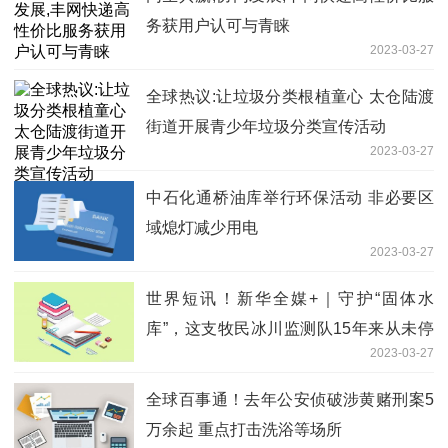
务获用户认可与青睐
2023-03-27
全球热议:让垃圾分类根植童心 ​太仓陆渡
街道开展青少年垃圾分类宣传活动
2023-03-27
中石化通桥油库举行环保活动 非必要区
域熄灯减少用电
2023-03-27
世界短讯！新华全媒+｜守护“固体水
库”，这支牧民冰川监测队15年来从未停
2023-03-27
下脚步
全球百事通！去年公安侦破涉黄赌刑案5
万余起 重点打击洗浴等场所