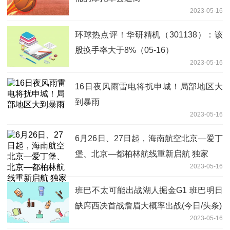
2023-05-16
环球热点评！华研精机（301138）：该
股换手率大于8%（05-16）
2023-05-16
16日夜风雨雷电将扰申城！局部地区大
到暴雨
2023-05-16
6月26日、27日起，海南航空北京—爱丁
堡、北京—都柏林航线重新启航 独家
2023-05-16
班巴不太可能出战湖人掘金G1 班巴明日
缺席西决首战詹眉大概率出战(今日/头条)
2023-05-16