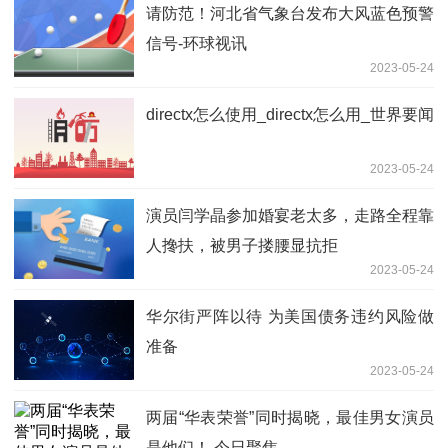
请防范！河北省气象台发布大风蓝色预警
信号-环球视讯
2023-05-24
directx怎么使用_directx怎么用_世界要闻
2023-05-24
演员闫学晶参加婚宴老太多，走路全程靠
人搀扶，被男子搂腰显抗拒
2023-05-24
华尔街严阵以待 为美国债务违约风险做
准备
2023-05-24
两届“华表荣誉”同时揭晓，最佳男女演员
是他们！ 今日聚焦