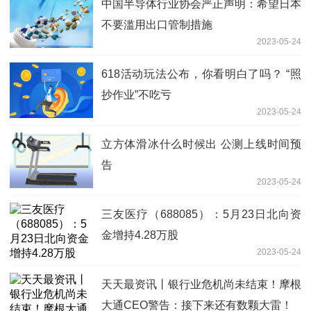
中国半导体行业协会严正声明：希望日本
不要滥用出口管制措施
2023-05-24
618活动玩法公布，你看明白了吗？ “照
抄作业”不吃亏
2023-05-24
立方体滑冰什么时候出 公测上线时间预
告
2023-05-24
三友医疗（688085）：5月23日北向资
金增持4.28万股
2023-05-24
天天最资讯丨银行业危机尚未结束！摩根
大通CEO警告：接下来还有数颗大雷！