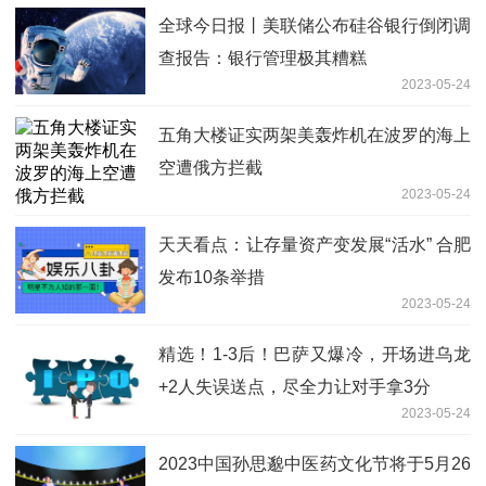
全球今日报丨美联储公布硅谷银行倒闭调
查报告：银行管理极其糟糕
2023-05-24
五角大楼证实两架美轰炸机在波罗的海上
空遭俄方拦截
2023-05-24
天天看点：让存量资产变发展“活水” 合肥
发布10条举措
2023-05-24
精选！1-3后！巴萨又爆冷，开场进乌龙
+2人失误送点，尽全力让对手拿3分
2023-05-24
2023中国孙思邈中医药文化节将于5月26