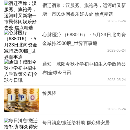
宿迁宿豫：汉服秀、旗袍秀，运河畔又新
增一市民休闲娱乐好去处 焦点精选
2023-05-24
心脉医疗（688016）：5月23日北向资
金减持2500股_世界百事通
2023-05-24
通知！咸阳今秋小学初中招生入学政策公
布|全球今日讯
2023-05-24
怜风轻
2023-05-24
每日消息!搬迁给补助 群众得安居