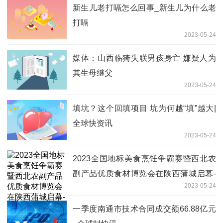
新生儿老打嗝怎么回事_新生儿为什么老
打嗝
2023-05-24
媒体：山西临猗失联男孩身亡 嫌疑人为
其生母继父
2023-05-24
填坑？这个回填项目 坑为何越“填”越大|
全球快资讯
2023-05-24
2023全国地标美食烹饪争霸赛暨西北农
副产品优质食材博览会在陕西蒲城启幕-
2023-05-24
每日消息
一季度南通市技术合同成交额66.88亿元