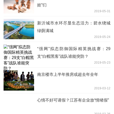
娃”们
2019-05-31
新沂城市水环尽显生态活力：碧水绕城
绿荫满城
2019-05-24
“强网”拟态防御国际精英挑战赛：29
支“白帽黑客”战队谁能突防？
2019-05-23
南京楼市上半年推房或超去年全年
2019-03-12
心情不好可请假？江苏有企业放“情绪假”
2019-02-26