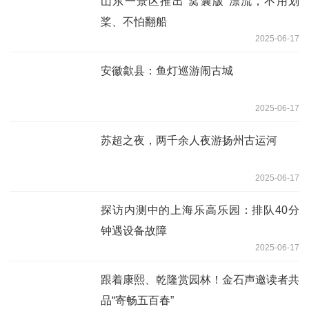
山东一景区推出“窝囊版”漂流，不用划
桨、不怕翻船
2025-06-17
安徽歙县：鱼灯巡游闹古城
2025-06-17
苏超之夜，两千余人夜游扬州古运河
2025-06-17
探访内测中的上海乐高乐园：排队40分
钟遇设备故障
2025-06-17
跟着康熙、乾隆赏园林！金石声邀读者共
品“寄畅五百春”