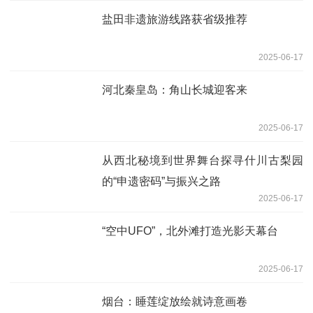
盐田非遗旅游线路获省级推荐
2025-06-17
河北秦皇岛：角山长城迎客来
2025-06-17
从西北秘境到世界舞台探寻什川古梨园
的“申遗密码”与振兴之路
2025-06-17
“空中UFO”，北外滩打造光影天幕台
2025-06-17
烟台：睡莲绽放绘就诗意画卷