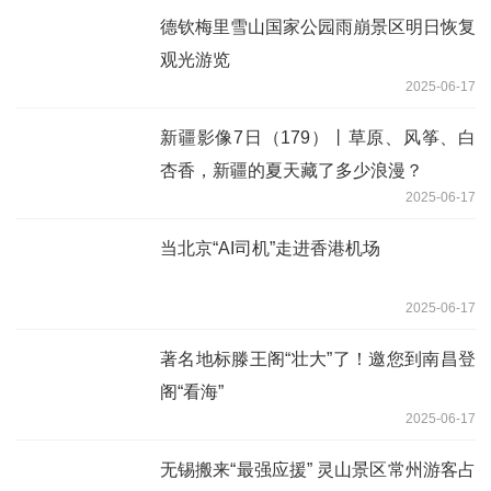
德钦梅里雪山国家公园雨崩景区明日恢复
观光游览
2025-06-17
新疆影像7日（179）丨草原、风筝、白
杏香，新疆的夏天藏了多少浪漫？
2025-06-17
当北京“AI司机”走进香港机场
2025-06-17
著名地标滕王阁“壮大”了！邀您到南昌登
阁“看海”
2025-06-17
无锡搬来“最强应援” 灵山景区常州游客占