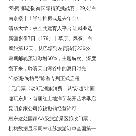
“强网”拟态防御国际精英挑战赛：29支“白
绿荫满城
南京楼市上半年推房或超去年全年
帽黑客”战队谁能突防？
清华大学：校企共建育人平台 让就业选
新疆影像7日（179）丨草原、风筝、白
择有方向有底气
摩旅第12天，从巴塘到左贡骑行236公
杏香，新疆的夏天藏了多少浪漫？
暑期邮轮预订激增60%，主题航次、深度
里，花费101元
慢下来，聆听天山河谷中的夏日时光
游引领“体验经济”新浪潮
“仰韶彩陶坊号”旅游专列正式启程
1元门票带动8元酒旅消费，从“苏超”出圈
趣玩东川・首届红土地洋芋花开艺术季启
看文旅跨界新范式
昆明多家公司拟被撤销经营许可
幕
惠东这处国家AA级旅游景区拟收门票，
机构数据显示周末江苏旅游订单全国第一
有意见建议尽管提