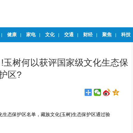
健康
家电
文化
交通
财经
聚焦
科技
|
|
|
|
|
|
|
力!玉树何以获评国家级文化生态保
护区?
化生态保护区名单，藏族文化(玉树)生态保护区通过验