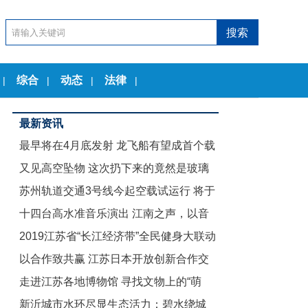
综合
动态
法律
|
|
|
|
最新资讯
最早将在4月底发射 龙飞船有望成首个载
又见高空坠物 这次扔下来的竟然是玻璃
人商业航天器
苏州轨道交通3号线今起空载试运行 将于
茶几
十四台高水准音乐演出 江南之声，以音
12月底试运营
2019江苏省“长江经济带”全民健身大联动
乐节的名义致敬古典
以合作致共赢 江苏日本开放创新合作交
暨“舞动江苏”无锡赛区启动仪式举行
走进江苏各地博物馆 寻找文物上的“萌
流会在东京举行
新沂城市水环尽显生态活力：碧水绕城
娃”们