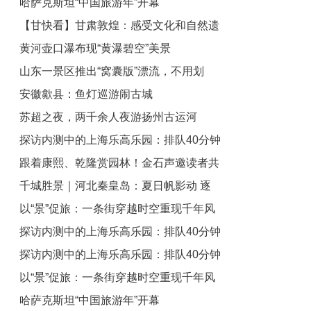
哈萨克斯坦“中国旅游年”开幕
花”，藏在普者黑万亩荷塘里
【甘快看】甘肃敦煌：感受文化和自然遗
黄河壶口瀑布现“黄瀑碧空”美景
产魅力
山东一景区推出“窝囊版”漂流，不用划
安徽歙县：鱼灯巡游闹古城
桨、不怕翻船
苏超之夜，两千余人夜游扬州古运河
探访内测中的上海乐高乐园：排队40分钟
跟着康熙、乾隆赏园林！金石声邀读者共
遇设备故障
千城胜景｜河北秦皇岛：夏日帆影动 逐
品“寄畅五百春”
以“景”促旅：一条街穿越时空重现千年风
风踏浪时
探访内测中的上海乐高乐园：排队40分钟
华丨古镇焕新记③
探访内测中的上海乐高乐园：排队40分钟
遇设备故障
以“景”促旅：一条街穿越时空重现千年风
遇设备故障
哈萨克斯坦“中国旅游年”开幕
华丨古镇焕新记③