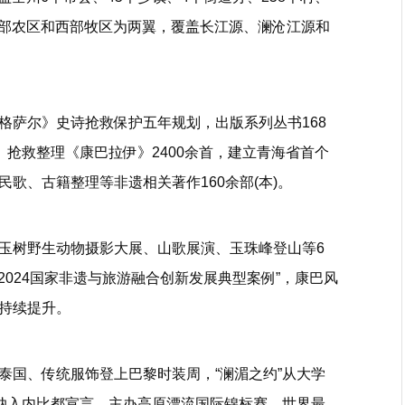
东部农区和西部牧区为两翼，覆盖长江源、澜沧江源和
格萨尔》史诗抢救保护五年规划，出版系列丛书168
。抢救整理《康巴拉伊》2400余首，建立青海省首个
歌、古籍整理等非遗相关著作160余部(本)。
玉树野生动物摄影大展、山歌展演、玉珠峰登山等6
2024国家非遗与旅游融合创新发展典型案例”，康巴风
持续提升。
泰国、传统服饰登上巴黎时装周，“澜湄之约”从大学
动纳入内比都宣言，主办高原漂流国际锦标赛，世界最