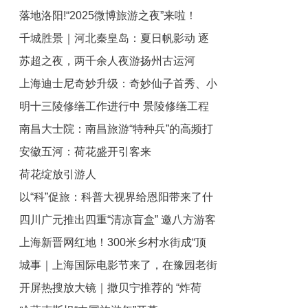
落地洛阳!“2025微博旅游之夜”来啦！
旅行热门目的地前十
千城胜景｜河北秦皇岛：夏日帆影动 逐
苏超之夜，两千余人夜游扬州古运河
风踏浪时
上海迪士尼奇妙升级：奇妙仙子首秀、小
明十三陵修缮工作进行中 景陵修缮工程
勇者营地开放
南昌大士院：南昌旅游“特种兵”的高频打
计划本月底完工
安徽五河：荷花盛开引客来
卡地
荷花绽放引游人
以“科”促旅：科普大视界给恩阳带来了什
四川广元推出四重“清凉盲盒” 邀八方游客
么？丨古镇焕新记①
上海新晋网红地！300米乡村水街成“顶
开启心动避暑之旅
城事｜上海国际电影节来了，在豫园老街
流”，有人开业即火爆
开屏热搜放大镜｜撒贝宁推荐的 “炸荷
穿越民国光影，邂逅海派新调