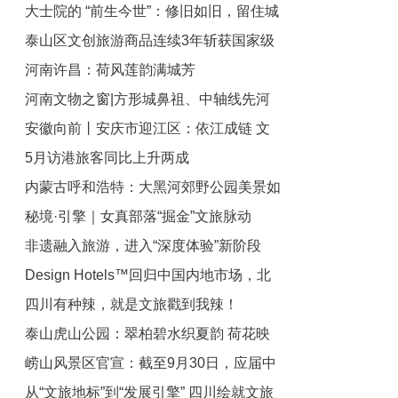
大士院的 “前生今世”：修旧如旧，留住城
泰山区文创旅游商品连续3年斩获国家级
市肌理
河南许昌：荷风莲韵满城芳
金奖
河南文物之窗|方形城鼻祖、中轴线先河
安徽向前丨安庆市迎江区：依江成链 文
——平粮台古城遗址
5月访港旅客同比上升两成
旅融合绘新景
内蒙古呼和浩特：大黑河郊野公园美景如
秘境·引擎｜女真部落“掘金”文旅脉动
画
非遗融入旅游，进入“深度体验”新阶段
Design Hotels™回归中国内地市场，北
四川有种辣，就是文旅戳到我辣！
京环球度假区启动夏日活动｜一周旅行指
泰山虎山公园：翠柏碧水织夏韵 荷花映
南
崂山风景区官宣：截至9月30日，应届中
日绘清凉
从“文旅地标”到“发展引擎” 四川绘就文旅
高考生免门票！