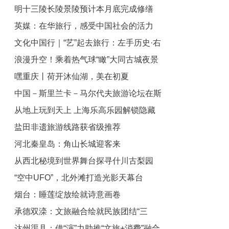
明十三陵长陵景陵预计本月底完成修缮
英媒：在华旅行，感受中国社会的活力
文化中国行｜“艺”起去旅行：左手历史·右
浪漫升空！乘着热气球“瞰”大同古城夜景
手生活—这里是济南长清张夏镇
嘿重庆丨荷开沐仙湖，美在初夏
中国－斯里兰卡－马尔代夫旅游论坛在斯
从地上玩到天上 上海乐高乐园解锁隐藏
举行
盐田非遗旅游线路获省级推荐
玩法
河北秦皇岛：角山长城迎客来
从西北秘境到世界舞台探寻什川古梨园
“空中UFO”，北外滩打造光影天幕台
的“申遗密码”与振兴之路
烟台：睡莲绽放绘就诗意画卷
承德双滦：文旅融合绘就民族团结“三
达州渠县：借“演”力助推“文旅+消费”融合
交”新画卷