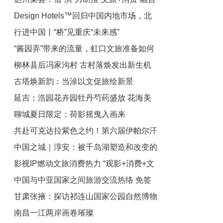
Design Hotels™回归中国内地市场，北
发展
行进中国丨“桥”见重庆“未来感”
京环球度假区启动夏日活动 | 一周旅行指
“酱园弄”带来的流量，虹口文旅准备如何
南
柳林县后冯家沟村 古村落焕发出新生机
接住？
古塔焕新韵：当涂以文促旅绘新景
延吉：浩园花卉园牡丹芍药盛放 花海美
聊城夏日限定：荷影摇曳入画来
景醉游人
共赴可克达拉紫色之约！第六届伊帕尔汗
中国之城｜淳安：被千岛湖塑造和改变的
薰衣草文化旅游活动开幕
影视IP燃动文旅消费热力 “观影+消费+文
城市
中国与中亚国家之间旅游交流热络 免签
化”一站式体验释放新活力
甘肃张掖：探访祁连山国家公园自然博物
利好释放旅游市场潜力
南昌一江两岸画卷璀璨
馆