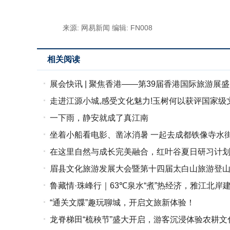
来源: 网易新闻
编辑: FN008
相关阅读
展会快讯 | 聚焦香港——第39届香港国际旅游展
走进江源小城,感受文化魅力!玉树何以获评国家级
一下雨，静安就成了真江南
坐着小船看电影、凿冰消暑 一起去成都铁像寺水
在这里自然与成长完美融合，红叶谷夏日研习计
眉县文化旅游发展大会暨第十四届太白山旅游登
鲁藏情·珠峰行｜63℃泉水“煮”热经济，雅江北岸
“通关文牒”趣玩聊城，开启文旅新体验！
龙脊梯田“梳秧节”盛大开启，游客沉浸体验农耕文