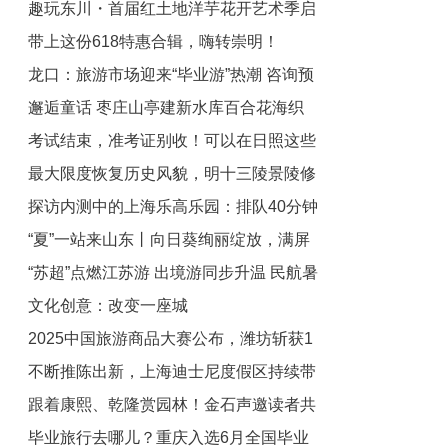
趣玩东川・首届红土地洋芋花开艺术季启
带上这份618特惠合辑，嗨转崇明！
幕
龙口：旅游市场迎来“毕业游”热潮 咨询预
邂逅童话 枣庄山亭建新水库百合花海织
订量显著攀升
考试结束，准考证别收！可以在日照这些
就浪漫画卷
最大限度恢复历史风貌，明十三陵景陵修
景区当门票用
探访内测中的上海乐高乐园：排队40分钟
缮工程本月完工
“夏”一站来山东丨向日葵绚丽绽放，满屏
遇设备故障
“苏超”点燃江苏游 出境游同步升温 民航暑
都是“阳光”！
文化创意：改变一座城
运或现量价齐升
2025中国旅游商品大赛公布，潍坊斩获1
不断推陈出新，上海迪士尼度假区持续带
金1铜
跟着康熙、乾隆赏园林！金石声邀读者共
来“新惊喜”
毕业旅行去哪儿？重庆入选6月全国毕业
品“寄畅五百春”